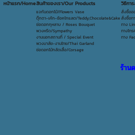
หน้าแรก/Home
สินค้าของเรา/Our Products
วิธีกา
แจกันดอกไม้/Flowers Vase
สั่งซื้อ
ตุ๊กตา-เค้ก-ช้อคโกแลต/Teddy,Chocolate&Cake
สั่งซื้
ช่อดอกกุหลาบ / Roses Bouquet
ทาง Li
พวงหรีด/Sympathy
ทางโทรศ
งานนอกสถานที่ / Special Event
ทาง Fa
พวงมาลัย-งานไทย/Thai Garland
ช่อดอกไม้กลัดเสื้อ/Corsage
ร้าน